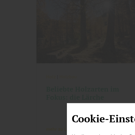
Holz
|
Holzbau
Beliebte Holzarten im
Fokus: die Lärche
Cookie-Einst
mehr zu Lärchenholz