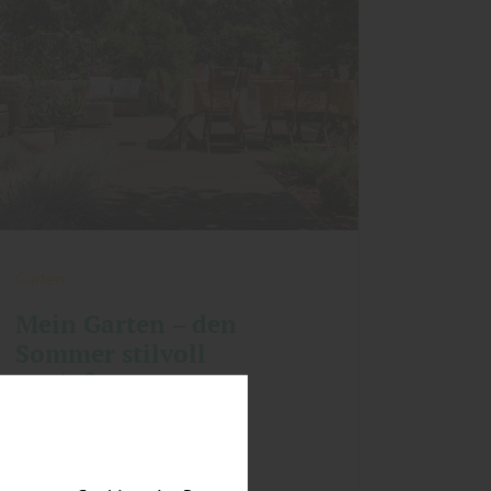
Garten
Mein Garten – den
Sommer stilvoll
genießen
mehr zu Garten und ...