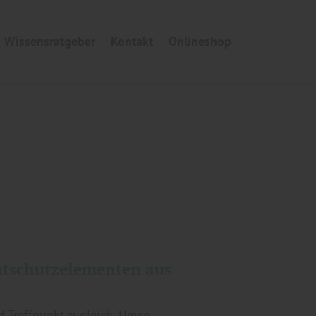
Wissensratgeber
Kontakt
Onlineshop
htschutzelementen aus
d Treffpunkt zugleich. Umso