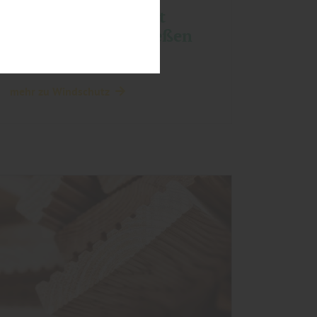
Terrasse – geschützt
sitzen, länger genießen
mehr zu Windschutz