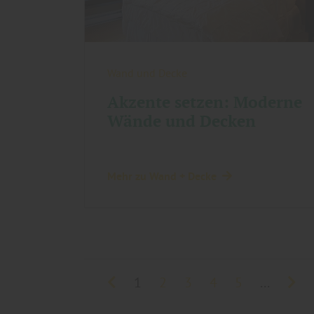
Wand und Decke
Akzente setzen: Moderne
Wände und Decken
Mehr zu Wand + Decke
1
2
3
4
5
...