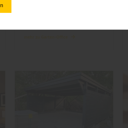
im Grünen mit Struktur,
rn
Ruhe und Freiraum
mehr zu Garten-Office