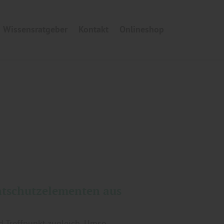
Wissensratgeber
Kontakt
Onlineshop
htschutzelementen aus
d Treffpunkt zugleich. Umso