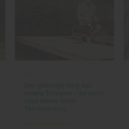
Garten
Der günstige Weg zur
neuen Terrasse – So spart
man clever beim
Terrassenbau
Mehr zu Terrassenbau