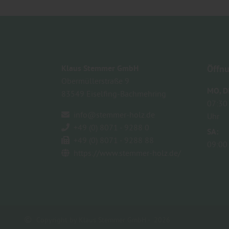
Klaus Stemmer GmbH
Öffnu
Obermüllerstraße 9
MO
D
83549
Eiselfing-Bachmehring
07:30
info@stemmer-holz.de
Uhr
+49 (0) 8071 - 9288 0
SA
+49 (0) 8071 - 9288 88
09:00
https://www.stemmer-holz.de/
Copyright by Klaus Stemmer GmbH - 2026