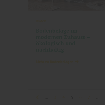
Boden
Bodenbeläge im
modernen Zuhause –
ökologisch und
nachhaltig
Mehr zu Bodenbelägen
...
3
4
5
6
7
...