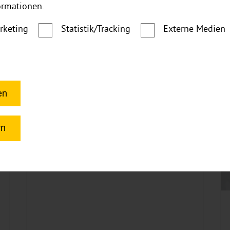
ormationen.
ausbauen: So gestalten
Sie Ihr mobiles Zuhause
rketing
Statistik/Tracking
Externe Medien
mit Holz und ...
en
rn