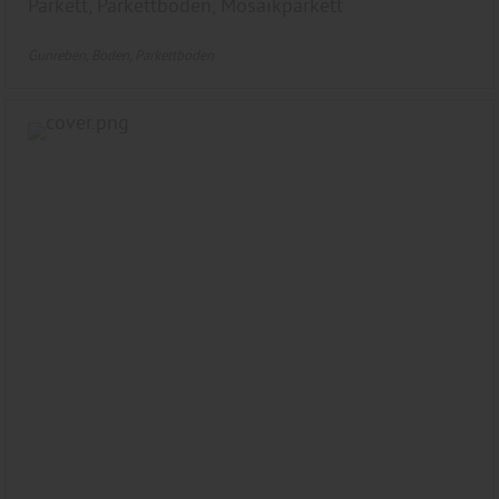
Parkett, Parkettboden, Mosaikparkett
Gunreben
Boden
Parkettboden