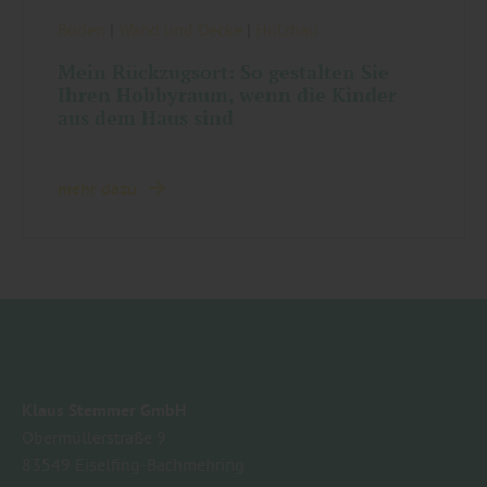
Boden
|
Wand und Decke
|
Holzbau
Mein Rückzugsort: So gestalten Sie
Ihren Hobbyraum, wenn die Kinder
aus dem Haus sind
mehr dazu
Klaus Stemmer GmbH
Obermüllerstraße 9
83549
Eiselfing-Bachmehring