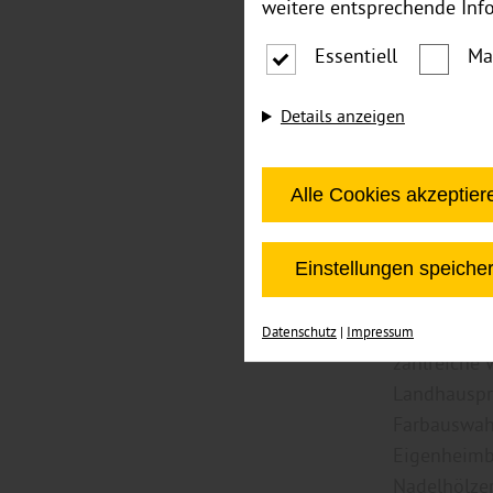
weitere entsprechende Inf
Essentiell
Ma
Details anzeigen
Schie
Alle Cookies akzeptier
indiv
Einstellungen speiche
In der Baua
erklärt, wi
Datenschutz
|
Impressum
zahlreiche 
Landhauspro
Farbauswahl
Eigenheimbe
Nadelhölzer