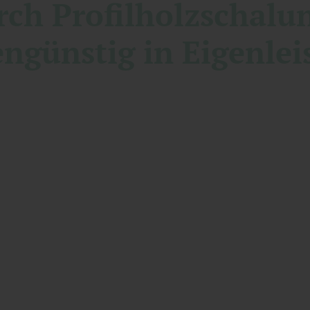
rch Profilholzschalun
engünstig in Eigenlei