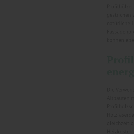
Profilhölze
gestrichen 
natürliche 
Fassadenpro
können ebe
Profi
energ
Die Verwend
Altbauten m
Profilholzs
Holzfaserdä
gleichzeiti
Heizkosten