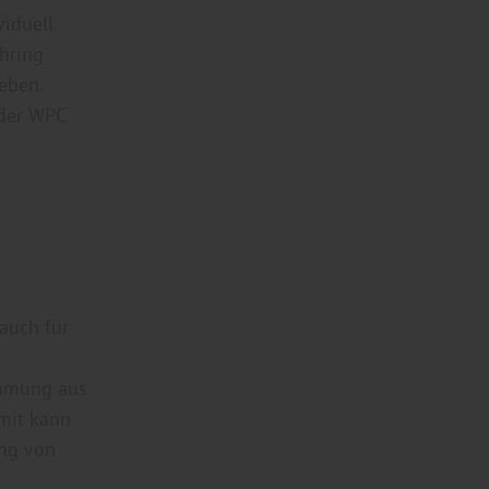
viduell
hring
geben.
oder WPC
auch für
ämmung aus
mit kann
ung von