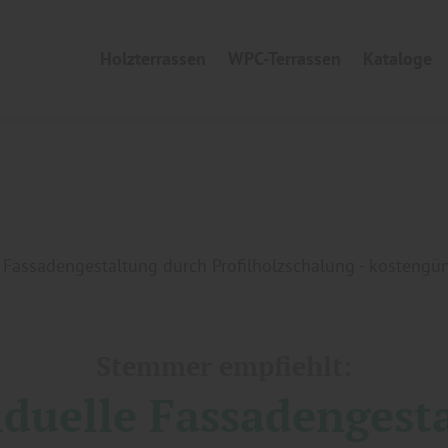
Holzterrassen
WPC-Terrassen
Kataloge
e Fassadengestaltung durch Profilholzschalung - kostengün
Stemmer empfiehlt:
iduelle Fassadengest