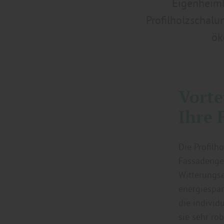
Eigenheimbe
Profilholzschalu
ök
Vorte
Ihre 
Die Profilh
Fassadenges
Witterungse
energiespar
die individu
sie sehr ro