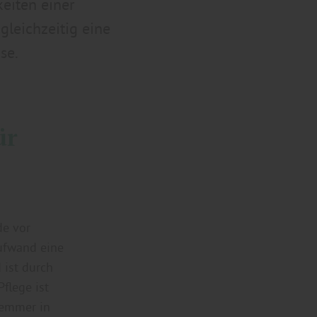
keiten einer
gleichzeitig eine
se.
ür
de vor
Aufwand eine
 ist durch
Pflege ist
temmer in