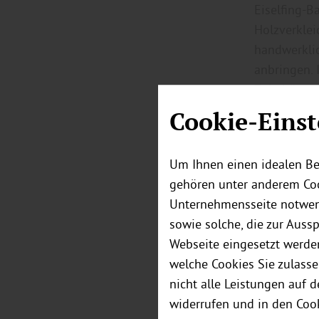
Eiselfing-B
Holzverklei
handwerkli
anbringen. 
Zubehör – 
Lattung und
Cookie-Einst
Um Ihnen einen idealen Be
gehören unter anderem Coo
Unternehmensseite notwend
sowie solche, die zur Auss
Webseite eingesetzt werde
welche Cookies Sie zulasse
nicht alle Leistungen auf 
widerrufen und in den Coo