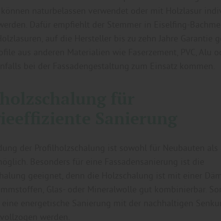
r können naturbelassen verwendet oder mit Holzlasur indi
werden. Dafür empfiehlt der Stemmer in Eiselfing-Bachme
Holzlasuren, auf die Hersteller bis zu zehn Jahre Garantie 
file aus anderen Materialien wie Faserzement, PVC, Alu 
nfalls bei der Fassadengestaltung zum Einsatz kommen.
lholzschalung für
ieeffiziente Sanierung
ung der Profilholzschalung ist sowohl für Neubauten als 
öglich. Besonders für eine Fassadensanierung ist die
chalung geeignet, denn die Holzschalung ist mit einer D
mmstoffen, Glas- oder Mineralwolle gut kombinierbar. So
g eine energetische Sanierung mit der nachhaltigen Senk
 vollzogen werden.