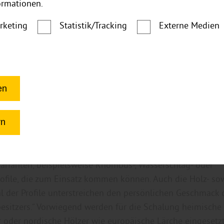
ormationen.
rketing
Statistik/Tracking
Externe Medien
r grenzenlose Möglichkeiten
en
iduelle Ausführung
rn
usführung sind der Fantasie nahezu keine Grenzen geset
e dies möglich ist: „Neben klassischen Quer- und Längsprof
Varianten, beispielsweise Rhombus-, Wasserschlag- oder
file, die zum Einsatz kommen können. Auch die Holz- so
 der Profile unterstreichen den persönlichen Geschmack 
sitzers.“ Vorwiegend werden für die Schalung heimische
 oder nordische Hölzer wie europäische Lärche eingesetzt