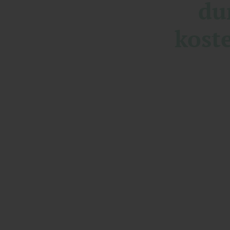
du
kost