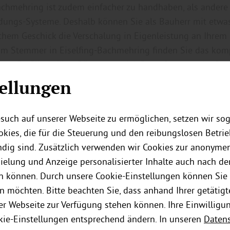
achmehring ist zudem einfacher zu handhaben, als andere
dungs-Systeme. Deshalb können Sie als Bauherr mit etwa
chem Geschick die Verschalung in Eigenleistung an Ihrem
Im Stemmer in Eiselfing-Bachmehring finden Sie das kom
vom Profilholz über Dämmmaterial, Dampfsperre oder Da
 Befestigungsmaterial.
ellungen
such auf unserer Webseite zu ermöglichen, setzen wir so
kies, die für die Steuerung und den reibungslosen Betri
ig sind. Zusätzlich verwenden wir Cookies zur anonymen
pielung und Anzeige personalisierter Inhalte auch nach d
n können. Durch unsere Cookie-Einstellungen können Sie 
n möchten. Bitte beachten Sie, dass anhand Ihrer getätigt
der Webseite zur Verfügung stehen können. Ihre Einwilligu
kie-Einstellungen entsprechend ändern. In unseren
Daten